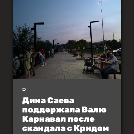
Дина Саева
поддержала Валю
Карнавал после
скандала с Кридом