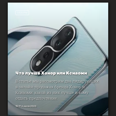
ОБЗОРЫ
Что лучше Хонор или Ксиаоми
В статье мы рассмотрим два лидирующих
в онлайн-продажах бренда Хонор и
Ксиаоми: какой из них лучше и кому
отдать предпочтение.
15:17 6 июля 2023