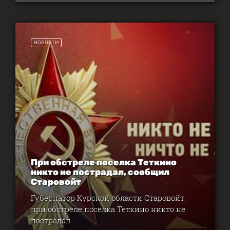
НОВОСТИ
При обстреле поселка Теткино
никто не пострадал, сообщил
Старовойт
Губернатор Курской области Старовойт:
при обстреле поселка Теткино никто не
пострадал