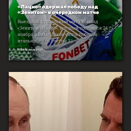
«Лацио» одержал победу над
«Зенитом» в очередном матче
Выездной футбольный матч команд
«Зенит» и «Лацио», который состоялся 24
ноября в Риме, закончился победой
итальянцев со счетом 3:1
17:28 12 июля 2023
НОВОСТИ