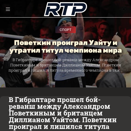
СПОРТ
Поветкин проиграл Уайту и
утратил титул чемпиона мира
В Гибралтаре прошел бой-реванш между Александром
Поветкиным и британцем Диллианом Уайтом. Поветкин
проиграл и лишился титула временного чемпиона в тяж...
В Гибралтаре прошел бой-
реванш между Александром
Поветкиным и британцем
Диллианом Уайтом. Поветкин
проиграл и лишился титула