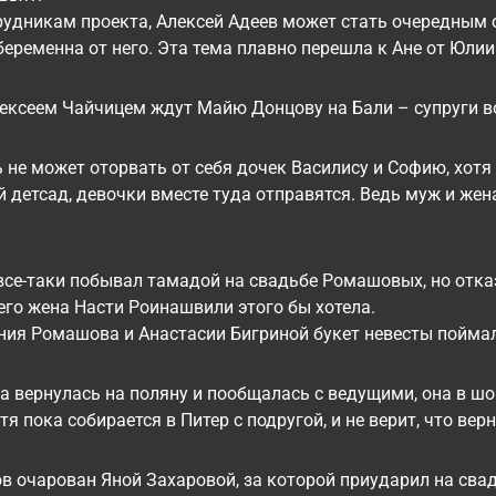
рудникам проекта, Алексей Адеев может стать очередным о
еременна от него. Эта тема плавно перешла к Ане от Юлии 
лексеем Чайчицем ждут Майю Донцову на Бали – супруги в
 не может оторвать от себя дочек Василису и Софию, хотя
 детсад, девочки вместе туда отправятся. Ведь муж и же
все-таки побывал тамадой на свадьбе Ромашовых, но отка
 его жена Насти Роинашвили этого бы хотела.
ния Ромашова и Анастасии Бигриной букет невесты поймал
а вернулась на поляну и пообщалась с ведущими, она в шок
я пока собирается в Питер с подругой, и не верит, что вер
в очарован Яной Захаровой, за которой приударил на сва