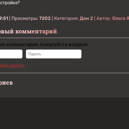
естройке?
9:51
| Просмотры:
7202
| Категория:
Дом 2
| Автор:
Ольга 
овый комментарий
ия комментария, пожалуйста войдите
айте аккаунт
риев