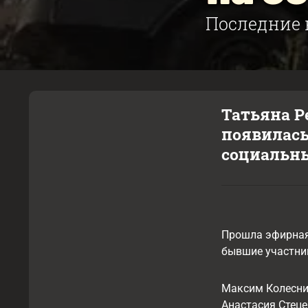
Последние 
Татьяна Р
появилась 
социальны
Прошла эфирная 
бывшие участни
Максим Колесник
Анастасия Стеце