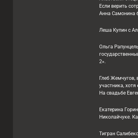
Если верить сот
Анна Самонина б
Леша Купин с А
Ольга Рапунцель
государственный
2».
Глеб Жемчугов, 
участника, хотя
На свадьбе Евге
Екатерина Горин
Николайчуке. Кат
Тигран Салибеко