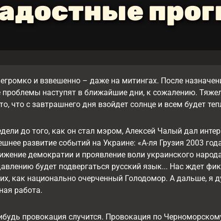
адостные про
егромко и взвешенно – даже на митингах. После назначен
проблемы наступят в ближайшие дни, к сожалению. Тяжело 
то, что с завтрашнего дня взойдет солнце и всем будет те
недели до того, как он стал мэром, Алексей Чалый дал ин
шнее развитие событий на Украине: «А-ля Грузия 2003 год
ижение демократии и проявление воли украинского народа.
влению будет подвергаться русский язык... Нас ждет фик
их, как национально очерченный Голодомор. А дальше, я 
ная работа.
ибудь провокация случится. Провокация по Черноморскому