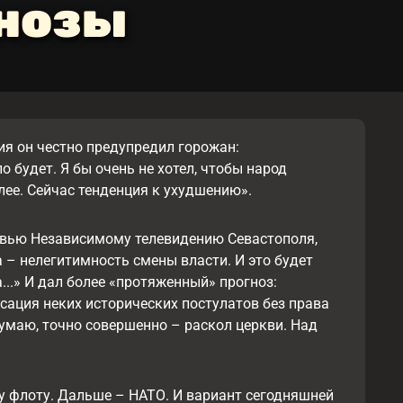
гнозы
ия он честно предупредил горожан:
будет. Я бы очень не хотел, чтобы народ
плее. Сейчас тенденция к ухудшению».
тервью Независимому телевидению Севастополя,
а – нелегитимность смены власти. И это будет
..» И дал более «протяженный» прогноз:
сация неких исторических постулатов без права
думаю, точно совершенно – раскол церкви. Над
 флоту. Дальше – НАТО. И вариант сегодняшней