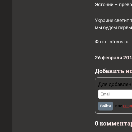
Эстонии – превр
Украине светит 
мы будем первые
Фото: inforos.ru
26 февраля 201
Добавить н
Для добавлен
или
созд
Войти
0 коммента