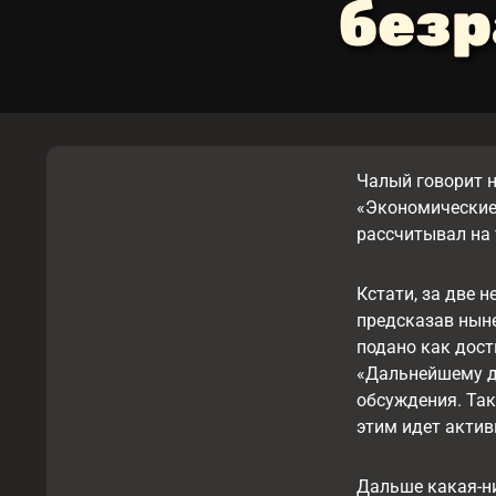
безр
Чалый говорит н
«Экономические 
рассчитывал на 
Кстати, за две 
предсказав ныне
подано как дост
«Дальнейшему да
обсуждения. Так
этим идет актив
Дальше какая-н