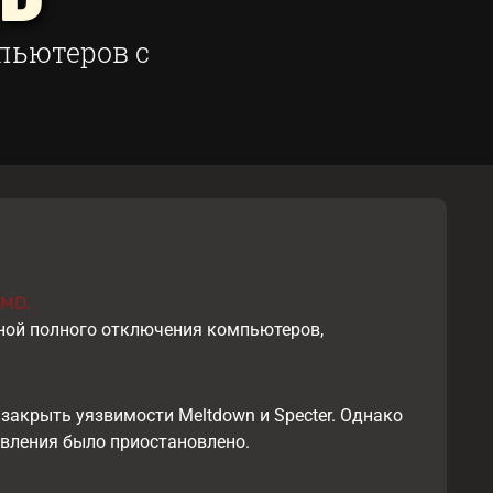
MD
пьютеров с
AMD.
иной полного отключения компьютеров,
закрыть уязвимости Meltdown и Specter. Однако
овления было приостановлено.