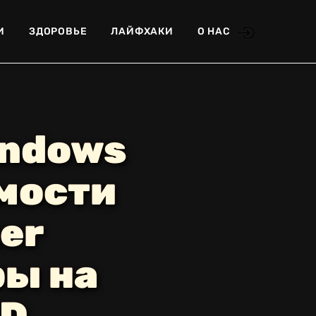
И
ЗДОРОВЬЕ
ЛАЙФХАКИ
О НАС
indows
мости
er
ры на