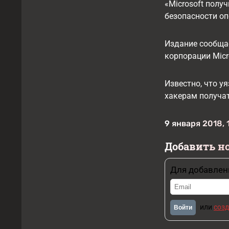
«Microsoft полу
безопасности оп
Издание сообщае
корпорации Micr
Известно, что у
хакерам получа
9 января 2018, 
Добавить н
Для добавлен
или
созд
Войти