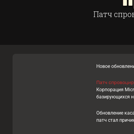
п
Патч спро
Новое обновлен
Патч спровоцир
Корпорация Micr
базирующихся на
Обновление каса
патч стал причи