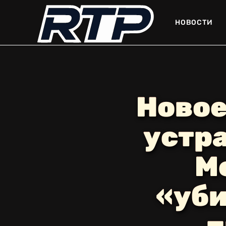
НОВОСТИ
Новое
устр
M
«уби