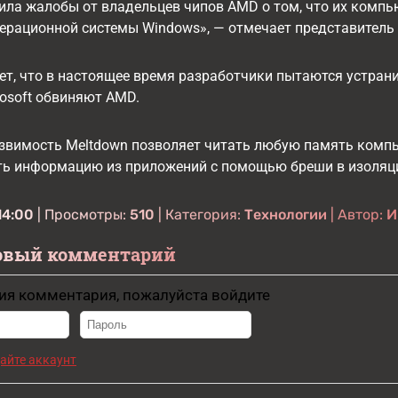
чила жалобы от владельцев чипов AMD о том, что их комп
ерационной системы Windows», — отмечает представитель
т, что в настоящее время разработчики пытаются устрани
osoft обвиняют AMD.
язвимость Meltdown позволяет читать любую память компь
ть информацию из приложений с помощью бреши в изоляц
14:00
| Просмотры:
510
| Категория:
Технологии
| Автор:
И
овый комментарий
ия комментария, пожалуйста войдите
айте аккаунт