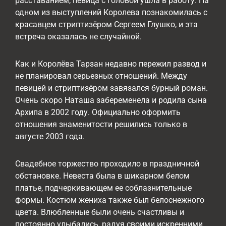
расставанием, певица с головой ушла в работу. На
одном из выступлений Королева познакомилась с
красавцем стриптизёром Сергеем Глушко, и эта
встреча оказалась не случайной.
Как и Королёва Тарзан недавно пережил развод и
не планировал серьезных отношений. Между
певицей и стриптизёром завязался бурный роман.
Очень скоро Наташа забеременела и родила сына
Архипа в 2002 году. Официально оформить
отношения знаменитости решились только в
августе 2003 года.
Свадебное торжество проходило в праздничной
обстановке. Невеста была в шикарном белом
платье, подчеркивающем ее соблазнительные
формы. Костюм жениха также был белоснежного
цвета. Влюбленные были очень счастливы и
постоянно улыбались, радуя своими искренними