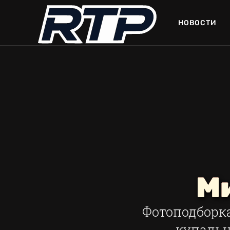
НОВОСТИ
М
Фотоподборк
купальн