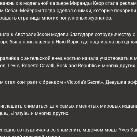
важных в модельной карьере Миранды Керр стала рекламна
 Себан-Мейером тогда сделал снимки, которые покорили 
крашать страницы многих популярных журналов.
шла к Австралийской модели благодаря сотрудничеству с к
оре была приглашена в Нью-Йорк, где подписала выгодный 
тралийка с ангельской внешностью начала участвовать в м
n, Levi’s, Roberto Cavalli, Rock and Republic и многих других.
стал контракт с брендом «Victoria’s Secret». Девушка эф
риглашать сниматься для самых именитых мировых изданий
gue», «Instyle» и многих других.
пешно сотрудничала со знаменитым домом моды Yves Sain