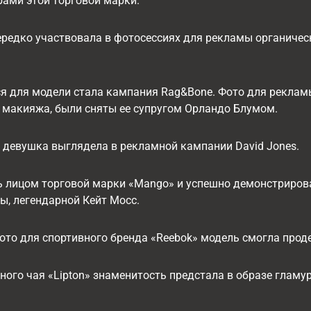
рами этой торговой марки.
ередко участвовала в фотосессиях для рекламы органичес
 для модели стала кампания Rag&Bone. Фото для рекламы
 макияжа, были сняты ее супругом Орландо Блумом.
 девушка выглядела в рекламной кампании David Jones.
ь лицом торговой марки «Mango» и успешно демонстриров
, легендарной Кейт Мосс.
то для спортивного бренда «Reebok» модель смогла прод
ного чая «Lipton» знаменитость предстала в образе гламу