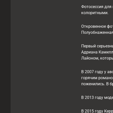
Фотосессия для 
колоритными.
Откровенное фот
Полуобнаженная 
Первый серьезны
Адриана Камилле
Лайоном, которы
В 2007 году у а
горячим романо
поженились. В б
В 2013 году мод
В 2015 году Кер