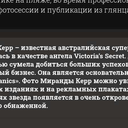
фотосессии и публикации из глянц
ерр – известная австралийская суп
ь в качестве ангела Victoria’s Secre
ю сумела добиться больших успехов
ый бизнес. Она является основатель
anics». Фото Миранды Керр можно у
 изданиях и на рекламных плаката
ях звезда появляется в очень откров
 обнаженной.