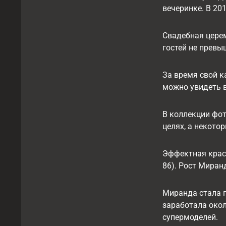
вечеринке. В 20
Свадебная церем
гостей не превы
За время свой к
можно увидеть 
В коллекции фот
целях, а некото
Эффектная крас
86). Рост Миранд
Миранда стала п
заработала окол
супермоделей.