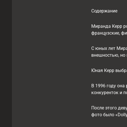
Содержание
Миранда Керр ро
французские, фи
С юных лет Мир
внешностью, но 
Юная Керр выбра
В 1996 году она
конкуренток и п
После этого де
фото было «Doll