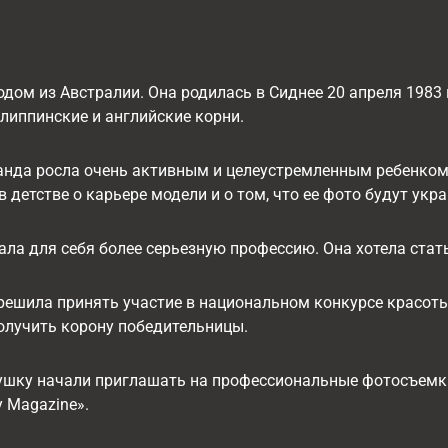
дом из Австралии. Она родилась в Сиднее 20 апреля 1983 
липпинские и английские корни.
анда росла очень активным и целеустремленным ребенко
в детстве о карьере модели и о том, что ее фото будут ук
ла для себя более серьезную профессию. Она хотела стать
 решила принять участие в национальном конкурсе красот
олучить корону победительницы.
вушку начали приглашать на профессиональные фотосъемки
y Magazine».