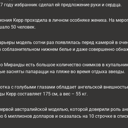
17 году избранник сделал ей предложение руки и сердца.
ония Керр проходила в личном особняке жениха. На меро
шало 50 человек.
арьеры модель сотни раз появлялась перед камерой в оче
в соблазнительном нижнем белье и даже совершенно обна
о Миранды есть большое количество снимков в купальник
рые засняты папарацци на пляже во время отдыха звезды.
отка с голубыми глазами обладает ангельской внешность
ы Керр составляет 175 см, а вес – 55 кг.
ервой австралийской моделью, которой доверили роль ангела
о 6 миллионов долларов и оказалась на 10 строчке в спи