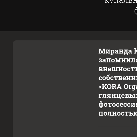
Миранда К
запомнилас
внешность
собственн
«KORA Org
глянцевых
фотосесси
полностью