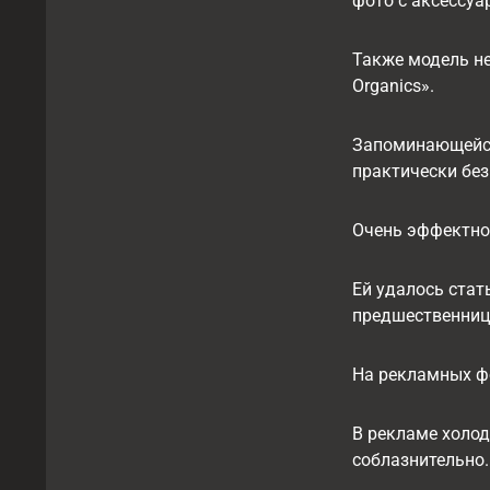
фото с аксессуа
Также модель н
Organics».
Запоминающейся
практически без
Очень эффектно
Ей удалось стат
предшественницы
На рекламных фо
В рекламе холод
соблазнительно.