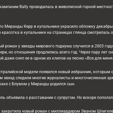
кампании Bally проводилась в живописной горной местнос
о Миранды Керр в купальнике украсило обложку декабрьс
красотка в купальнике на страницах глянца смотрелась о
й роман у звезды мирового подиума случился в 2003 году
ри, но отношения продлились всего год. Через пару лет 
й даже снял ее в одном из клипов на песню «Все для меня
встралийской модели появился новый избранник, которым 
м звезд следили многие журналисты и многочисленная арм
раке с Блумом у Миранды родился сын.
ель объявила о расставании с супругом. Но вскоре пополз
р закрутила новый роман с миллиардером Эваном Шпигеле