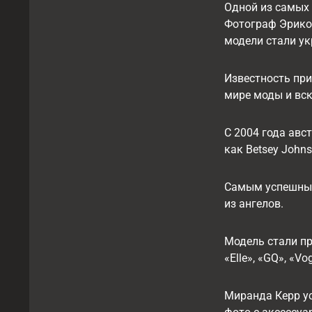
Одной из самых 
Фотограф Эриком
модели стали у
Известность при
мире моды и вск
С 2004 года авс
как Betsey Johnso
Самым успешным 
из ангелов.
Модель стали п
«Elle», «GQ», «Vo
Миранда Керр ус