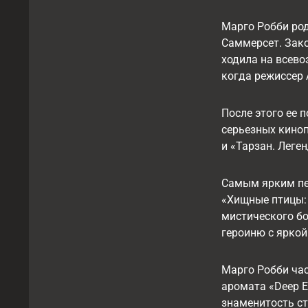
Марго Робби род
Саммерсет. Зако
ходила на всево
когда режиссер 
После этого ее 
серьезных киноп
и «Тарзан. Леген
Самым ярким пер
«Хищные птицы: 
мистического бо
героиню с ярко
Марго Робби час
аромата «Deep Eu
знаменитость ст