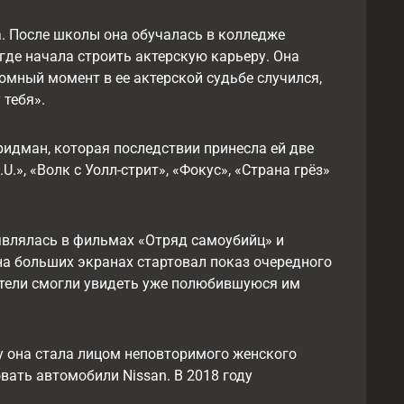
а. После школы она обучалась в колледже
где начала строить актерскую карьеру. Она
омный момент в ее актерской судьбе случился,
 тебя».
Фридман, которая последствии принесла ей две
», «Волк с Уолл-стрит», «Фокус», «Страна грёз»
являлась в фильмах «Отряд самоубийц» и
на больших экранах стартовал показ очередного
ители смогли увидеть уже полюбившуюся им
у она стала лицом неповторимого женского
овать автомобили Nissan. В 2018 году