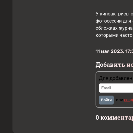
У киноактрисы 
фотосессии для 
обложках журнал
которыми часто 
11 мая 2023, 17:
Добавить н
Для добавлен
или
созд
Войти
0 коммента