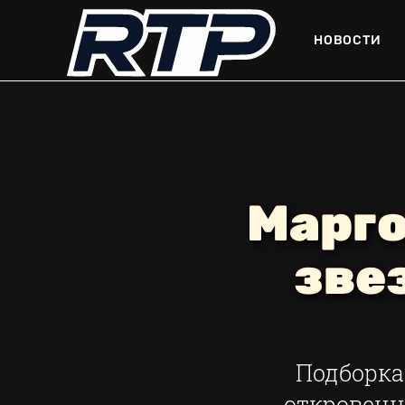
НОВОСТИ
Марго
зве
Подборка
откровенн