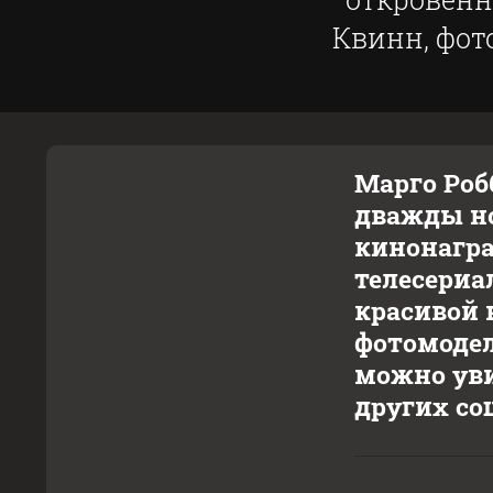
Квинн, фот
Марго Роб
дважды но
кинонагра
телесериа
красивой 
фотомодел
можно уви
других со