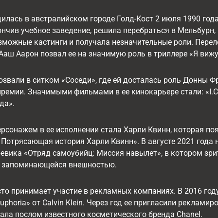
илась в австралийском городе Голд-Кост 2 июля 1990 год
нчив учебное заведение, решила перебраться в Мельбурн, 
зможные кастинги и получала незначительные роли. Перел
Ааш Аарон позвал ее на значимую роль в триллере «Я вижу
позвали в ситком «Соседи», где ей досталась роль Донны 
ремии. Значимыми фильмами в ее кинокарьере стали: «I.C.U.
да».
сонажем в ее исполнении стала Харли Квинн, которая по
Потрясающая история Харли Квинн». В августе 2021 года 
евика «Отряд самоубийц: Миссия навылет», в котором зр
й запоминающейся внешностью.
то принимает участие в рекламных компаниях. В 2016 год
phoria» от Calvin Klein. Через год ее пригласили рекламир
ала послом известного косметического бренда Chanel.