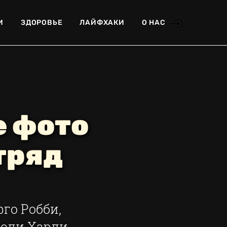
И
ЗДОРОВЬЕ
ЛАЙФХАКИ
О НАС
е фото
тряд
го Робби,
роли Харли