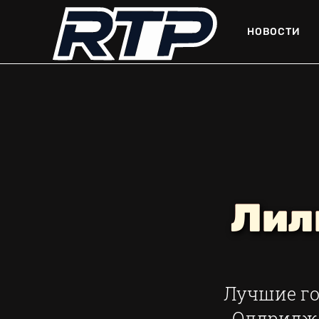
НОВОСТИ
Лил
Лучшие го
Олдридж,