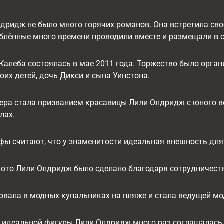
дридж не было много горячих романов. Она встретила свое
блённые много времени проводили вместе и размещали в с
Калеба состоялась в мае 2011 года. Торжество было орган
их детей, дочь Дикси и сына Уинстона.
ра стала призванием красавицы Лили Олдридж с юного во
лах.
ы считают, что у знаменитости идеальная внешность для м
ото Лили Олдридж было сделано благодаря сотрудничеству с
овала в модных купальниках на пляже и стала ведущей мо
 идеальной фигуры Лили Олдридж много раз соглашалась 