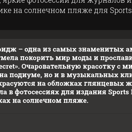
ке на солнечном пляже для Sports Ill
идж – одна из самых знаменитых а
умела покорить мир моды и прослави
s Secret». Очаровательную красотку с
 на подиуме, но и в музыкальных кл
расуются на обложках глянцевых жу
а в фотосессиях для издания Sports I
ах на солнечном пляже.