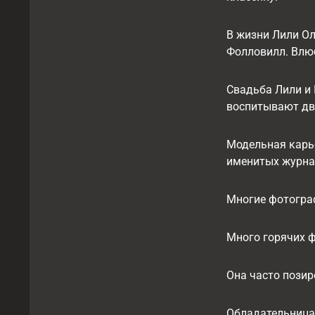
В жизни Лили Ол
Фолловилл. Влю
Свадьба Лили и 
воспитывают дво
Модельная карье
именитых журна
Многие фотограф
Много горячих ф
Она часто позир
Обладательница