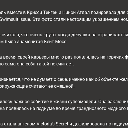
ель вместе в Крисси Тейген и Ниной Агдал позировала для
ed Swimsuit Issue. Эти фото стали настоящим украшением но
считала, что очень круто, когда девушка на страницах гл
ом была знаменитая Кейт Мосс.
 время своей карьеры много раз появлялась на горячих 
но сама она себя такой не считает.
изнается, что не думает о себе, именно как об объекте же
а окружающие считают ее смешной.
чилось важное событие в жизни супермодели. Она заключила
она появилась на подиуме во время грандиозного модного 
на стала ангелом Victoria’s Secret и дефилировала по под