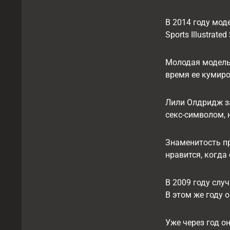
В 2014 году мод
Sports Illustrat
Молодая модель 
время ее кумир
Лили Олдридж за
секс-символом, 
Знаменитость пр
нравится, когд
В 2009 году слу
В этом же году 
Уже через год о