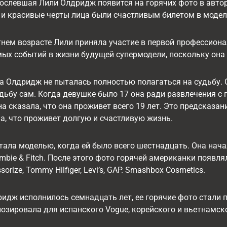
рослевшая Лили Олдридж появится на горячих фото в автор
 и красивые черты лица были счастливым билетом в модел
нем возрасте Лили приняла участие в первой профессион
ых событий в жизни будущей супермодели, поскольку она с
а Олдридж не пыталась полностью полагаться на судьбу.
дьбу сам. Когда девушке было 17 она ради развлечения с 
 сказала, что она проживет всего 19 лет. Это предсказан
а, что проживет долгую и счастливую жизнь.
ала моделью, когда ей было всего шестнадцать. Она нач
mbie & Fitch. После этого фото горячей американки появл
orize, Tommy Hilfiger, Levi’s, GAP. Smashbox Cosmetics.
идж исполнилось семнадцать лет, ее горячие фото стали 
озировала для испанского Vogue, корейского и вьетнамского