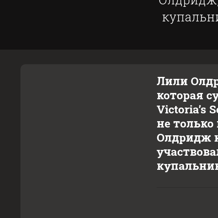
купальни
Лили Олдр
которая с
Victoria’
не только
Олдридж к
участвовал
купальник