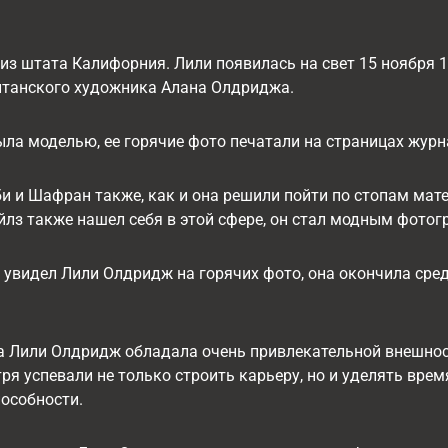
з штата Калифорния. Лили появилась на свет 15 ноября 1
итанского художника Алана Олдриджа.
ла моделью, ее горячие фото печатали на страницах журна
и и Шафран также, как и она решили пойти по стопам мате
лз также нашел себя в этой сфере, он стал модным фотог
р увидел Лили Олдридж на горячих фото, она окончила ср
ва Лили Олдридж обладала очень привлекательной внешнос
ря успевали не только строить карьеру, но и уделять вре
пособности.