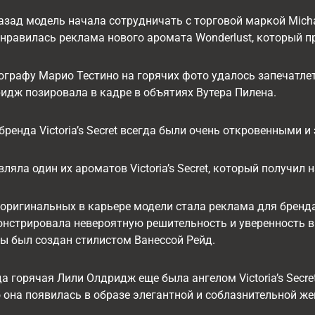
азад модель начала сотрудничать с торговой маркой Micha
нравилась реклама нового аромата Wonderlust, который 
ографу Марио Тестино на горячих фото удалось запечатле
идж позировала в кадре в объятиях Вутера Пилена.
бренда Victoria’s Secret всегда были очень откровенными
яла один их ароматов Victoria’s Secret, который получил 
оригинальных в карьере модели стала реклама для бренда 
стрировала невероятную решительность и уверенность в с
ы был создан стилистом Ванессой Рейд.
да горячая Лили Олдридж еще была ангелом Victoria’s Secre
 она появилась в образе элегантной и соблазнительной ж