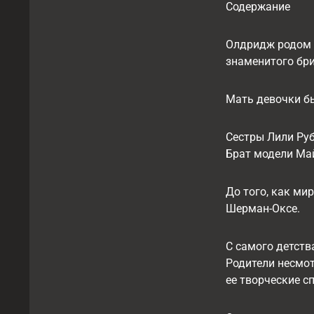
Содержание
Олдридж родом и
знаменитого бр
Мать девочки бы
Сестры Лили Руб
Брат модели Май
До того, как ми
Шерман-Оксе.
С самого детст
Родители несмот
ее творческие с