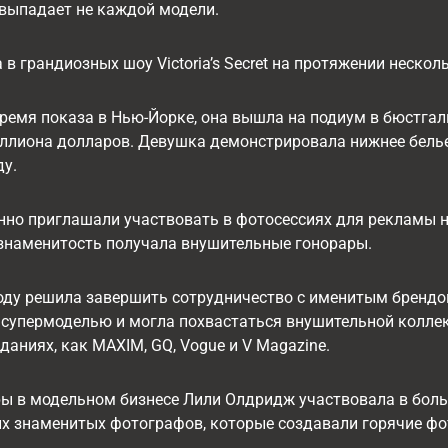
 выпадает не каждой модели.
в грандиозных шоу Victoria’s Secret на протяжении несколь
 время показа в Нью-Йорке, она вышла на подиум в бюстгаль
ллиона долларов. Девушка демонстрировала нижнее белье м
ду.
нно приглашали участвовать в фотосессиях для рекламы ни
 знаменитость получала внушительные гонорары.
году решила завершить сотрудничество с именитым брендо
супермоделью и могла похвастаться внушительной коллек
даниях, как MAXIM, GQ, Vogue и V Magazine.
ры в модельном бизнесе Лили Олдридж участвовала в бол
х знаменитых фотографов, которые создавали горячие фо