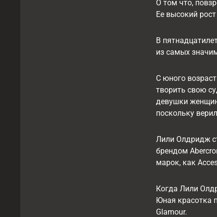
О том что, повз
Ее высокий рост
В пятнадцатилет
из самых значим
С юного возраст
творить свою су
девушки женщина
поскольку верил
Лили Олдридж ст
брендом Abercro
марок, как Access
Когда Лили Олдр
Юная красотка п
Glamour.