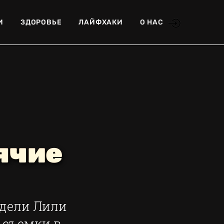
И
ЗДОРОВЬЕ
ЛАЙФХАКИ
О НАС
ячие
одели Лили
 съемки в