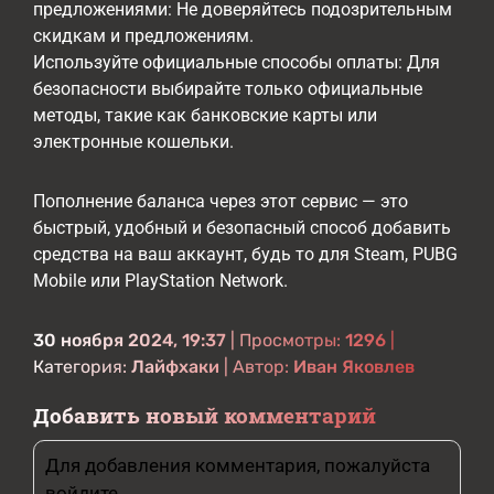
предложениями: Не доверяйтесь подозрительным
скидкам и предложениям.
Используйте официальные способы оплаты: Для
безопасности выбирайте только официальные
методы, такие как банковские карты или
электронные кошельки.
Пополнение баланса через этот сервис — это
быстрый, удобный и безопасный способ добавить
средства на ваш аккаунт, будь то для Steam, PUBG
Mobile или PlayStation Network.
30 ноября 2024, 19:37
| Просмотры:
1296
|
Категория:
Лайфхаки
| Автор:
Иван Яковлев
Добавить новый комментарий
Для добавления комментария, пожалуйста
войдите