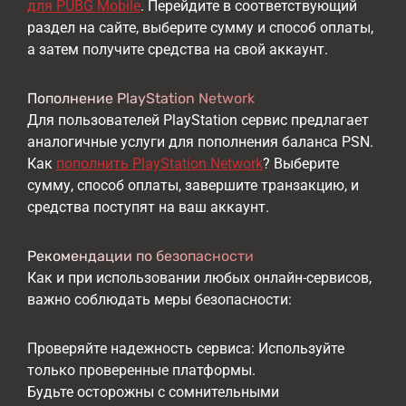
для PUBG Mobile
. Перейдите в соответствующий
раздел на сайте, выберите сумму и способ оплаты,
а затем получите средства на свой аккаунт.
Пополнение PlayStation Network
Для пользователей PlayStation сервис предлагает
аналогичные услуги для пополнения баланса PSN.
Как
пополнить PlayStation Network
? Выберите
сумму, способ оплаты, завершите транзакцию, и
средства поступят на ваш аккаунт.
Рекомендации по безопасности
Как и при использовании любых онлайн-сервисов,
важно соблюдать меры безопасности:
Проверяйте надежность сервиса: Используйте
только проверенные платформы.
Будьте осторожны с сомнительными