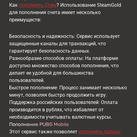
Как
пополнить Стим
? Использование SteamGold
для пополнения счета имеет несколько
преимуществ:
Безопасность и надежность: Сервис использует
защищенные каналы для транзакций, что
гарантирует безопасность данных.
Разнообразие способов оплаты: На платформе
доступно множество способов пополнения, что
делает ее удобной для большинства
пользователей.
Быстрое пополнение: Процесс занимает несколько
минут, позволяя быстро продолжить игру.
Поддержка российских пользователей: Оплата
производится в рублях, что избавляет от
необходимости учитывать валютные курсы.
Пополнение PUBG Mobile
Этот сервис также позволяет
пополнить баланс