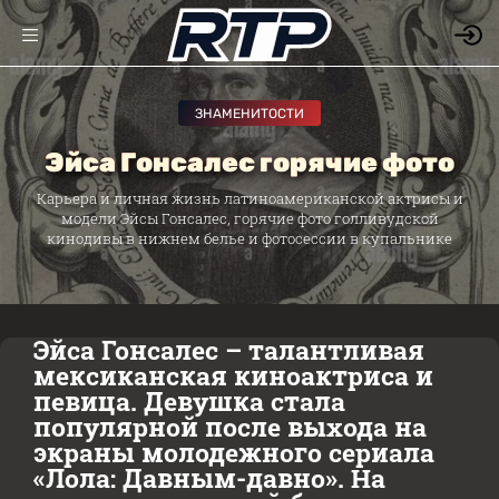
ЗНАМЕНИТОСТИ
Эйса Гонсалес горячие фото
Карьера и личная жизнь латиноамериканской актрисы и
модели Эйсы Гонсалес, горячие фото голливудской
кинодивы в нижнем белье и фотосессии в купальнике
Эйса Гонсалес – талантливая
мексиканская киноактриса и
певица. Девушка стала
популярной после выхода на
экраны молодежного сериала
«Лола: Давным-давно». На