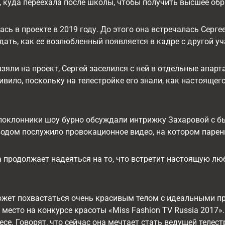
, куда переехала после школы, чтобы получить высшее обр
сь в проекте в 2019 году. До этого она встречалась Сер
ать, как ее возлюбленный появляется в кадре с другой у
взяли на проект, Сергей заселился с ней в отдельные апар
дивило, поскольку на телестройке его знали, как настоящег
 поклонники шоу бурно обсуждали интрижку Захаровой с
одом послужило провокационное видео, на котором парен
 продолжает надеяться на то, что встретит настоящую лю
жет похвастаться очень красивым телом с идеальными пр
 место на конкурсе красоты «Miss Fashion TV Russia 2017»
се. Говорят, что сейчас она мечтает стать ведущей телест