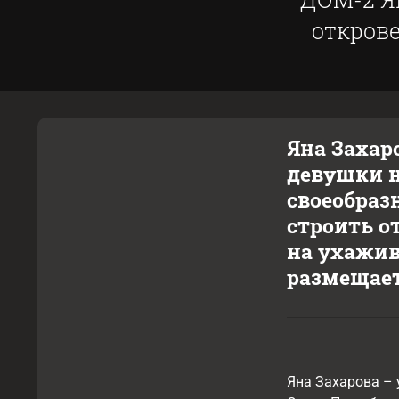
открове
Яна Захар
девушки н
своеобраз
строить о
на ухажив
размещает
Яна Захарова – 