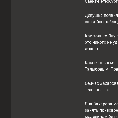
Санкт-Петербург
Девушка появила
спокойно наблюд
Как только Яну 
это никого не у
дошло.
Какое-то время
Талыбовым. Пов
Сейчас Захарова
телепроекта.
Яна Захарова мо
занять призовое
модельном бизне