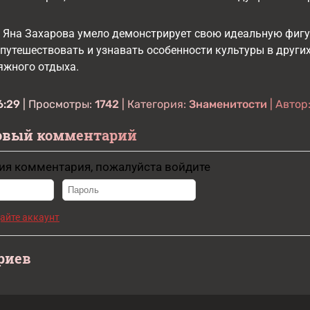
 Яна Захарова умело демонстрирует свою идеальную фигу
путешествовать и узнавать особенности культуры в других
яжного отдыха.
6:29
| Просмотры:
1742
| Категория:
Знаменитости
| Автор
овый комментарий
ия комментария, пожалуйста войдите
айте аккаунт
риев