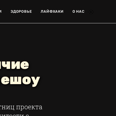
И
ЗДОРОВЬЕ
ЛАЙФХАКИ
О НАС
ячие
лешоу
тниц проекта
итости с