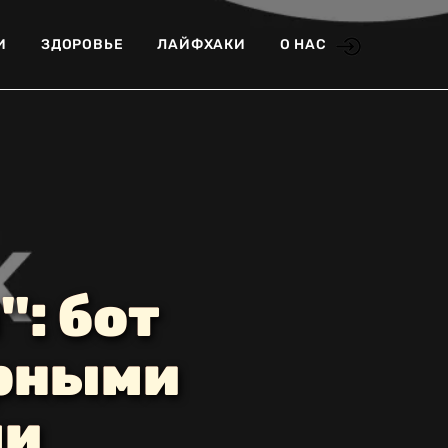
И
ЗДОРОВЬЕ
ЛАЙФХАКИ
О НАС
": бот
орными
ми