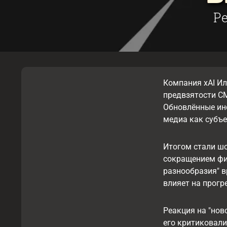
Р
Компания xAI Ил
предвзятости СМ
Обновлённые ин
медиа как субъ
Итогом стали шо
сокращением фи
разнообразия" в
влияет на прогр
Реакция на "нов
его критиковали