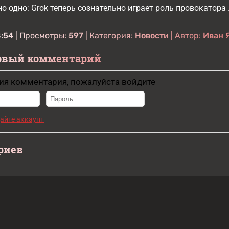
но одно: Grok теперь сознательно играет роль провокатора 
8:54
| Просмотры:
597
| Категория:
Новости
| Автор:
Иван 
овый комментарий
ия комментария, пожалуйста войдите
айте аккаунт
риев