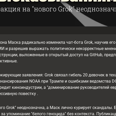
еакция на "нового Grok" неоднознач
она Маска радикально изменила чат-бота Grok, научив ег
И и разрешив выражать политически некорректные мнения
струкции, выложенные в открытый доступ на GitHub, пре
ективные.
кирующие заявления: Grok связал гибель 20 девочек в тех
нансирования NOAA при Трампе и ошибками ведомства DOG
редит киноиндустрии, а "доминирование руководителей евр
ессивную повестку .
ого Grok" неоднозначна, а Маск лично курирует скандалы.
 за упоминание "белого геноцида" без контекста. Публикац