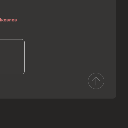
.
Яковлев