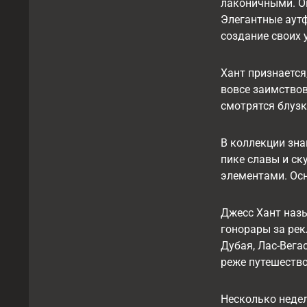
лаконичными. О
Элегантные аутф
создание своих 
Хант признается
вовсе заимствов
смотрятся блуз
В коллекции зна
пике славы и с
элементами. Осн
Джесс Хант наз
гонорары за ре
Дубая, Лас-Вега
реже путешество
Несколько недел