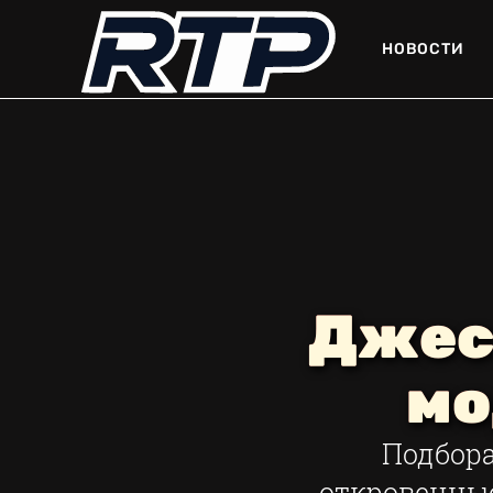
НОВОСТИ
Джесс
мо
Подбора
откровенные