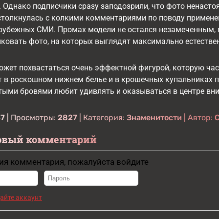
 Однако подписчики сразу заподозрили, что фото ненасто
толкнулась с колкими комментариями по поводу применен
рубежных СМИ. Промах модели не остался незамеченным, 
ковать фото, на которых выглядят максимально естестве
ожет похвастаться очень эффектной фигурой, которую ча
 в роскошном нижнем белье и в крошечных купальниках п
тыми бровями любит удивлять и оказываться в центре вн
37
| Просмотры:
2827
| Категория:
Знаменитости
| Автор:
овый комментарий
ия комментария, пожалуйста войдите
айте аккаунт