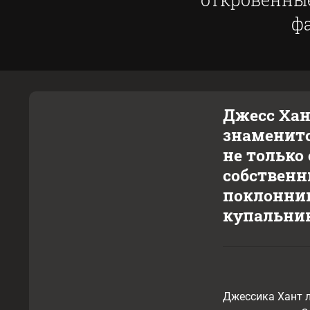
ф
Джесс Хан
знаменито
не только
собственн
поклонник
купальник
Джессика Хант л