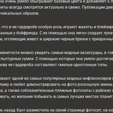
на очень умело обыгрывает базовые цвета и добавляет к
иты всегда смотрятся актуально и свежо. Публикации дев
уникальных образов.
, что в ее гардеробе особую роль играют жакеты и блейзе
анные у бойфренда. С их помощью она легко создает луки
ки, оголяющие живот и широкие черные брюки с призрачн
менитости можно увидеть самые модные аксессуары, в том
кульптурные сумки. С помощью которых она умело достига
ову ее гардероба составляют смелые однотонные топы.
ывают одной из самых популярных модных инфлюэнсеров в
кламу и любит демонстрировать на фото роскошную жизнь
са, а также соблазнительные пляжные фотосеты с райских 
вать, но желание побывать в самых лучших местах планеты
ь назад Хант разместила на своей странице фотосет, на 