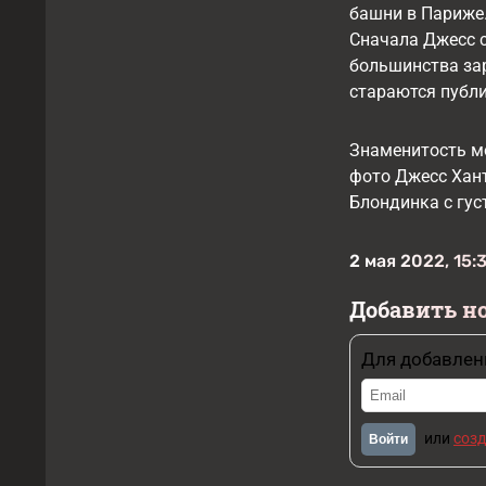
башни в Париже.
Сначала Джесс с
большинства за
стараются публи
Знаменитость м
фото Джесс Хант
Блондинка с гус
2 мая 2022, 15:
Добавить н
Для добавлен
или
созд
Войти