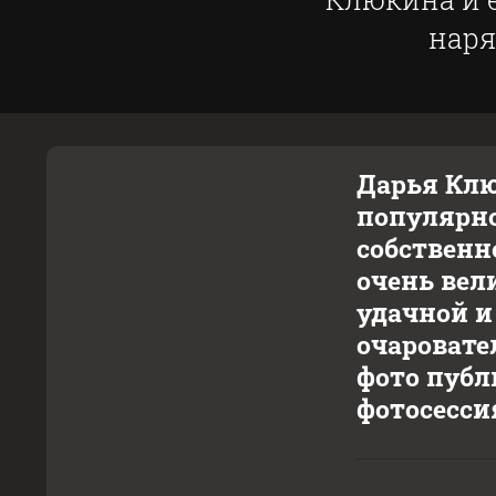
наря
Дарья Клю
популярно
собственн
очень вел
удачной и
очаровате
фото публ
фотосесси