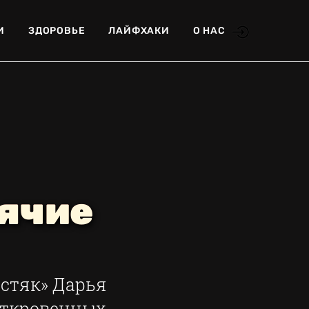
И
ЗДОРОВЬЕ
ЛАЙФХАКИ
О НАС
ячие
остяк» Дарья
откровенных