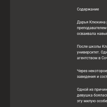
Содержание
Дарья Клюкина р
преподавателем
осваивала навык
После школы Кл
университет. Од
агентством в Со
Через некоторое
заведения и сос
Одной из причин
девушка боялась
эту милую особе