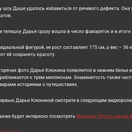
у шоу Даше удалось избавиться от речевого дефекта. Она
атов.
е телешоу Дарья сразу вошла в число фавориток и в итоге
идеальной фигурой, ее рост составляет 175 см, а вес – 56 
т ей сохранять красоту.
горячих фото Дарья Клюкина появляется в нижнем белье и
риближается к трем миллионам. Знаменитость также част
верами историями о путешествиях.
тервью Дарьи Клюкиной смотрите в следующем видеороли
акже будет интересно посмотреть
Мэделин Петш горячие ф