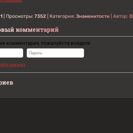
ославцева
21
| Просмотры:
7352
| Категория:
Знаменитости
| Автор:
О
овый комментарий
ия комментария, пожалуйста войдите
айте аккаунт
риев