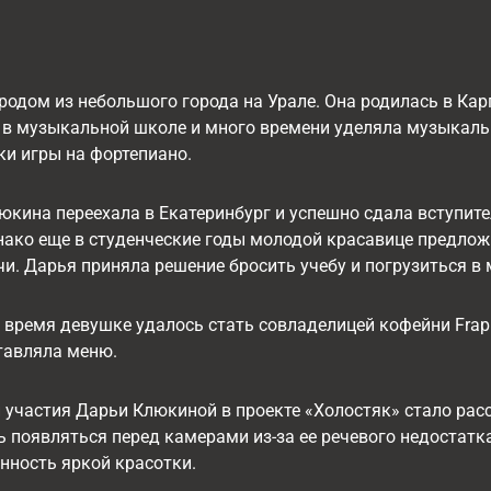
одом из небольшого города на Урале. Она родилась в Кар
 в музыкальной школе и много времени уделяла музыкальн
и игры на фортепиано.
юкина переехала в Екатеринбург и успешно сдала вступи
нако еще в студенческие годы молодой красавице предло
чи. Дарья приняла решение бросить учебу и погрузиться в
 время девушке удалось стать совладелицей кофейни Fra
тавляла меню.
 участия Дарьи Клюкиной в проекте «Холостяк» стало рас
 появляться перед камерами из-за ее речевого недостатк
нность яркой красотки.