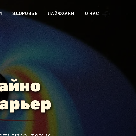
И
ЗДОРОВЬЕ
ЛАЙФХАКИ
О НАС
айно
арьер
льные, так и