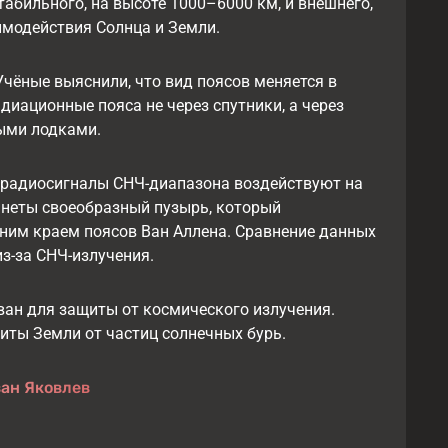
стабильного, на высоте 1000–6000 км, и внешнего,
аимодействия Солнца и Земли.
Учёные выяснили, что вид поясов меняется в
адиационные пояса не через спутники, а через
ными лодками.
о радиосигналы СНЧ-диапазона воздействуют на
анеты своеобразный пузырь, который
нним краем поясов Ван Аллена. Сравнение данных
из-за СНЧ-излучения.
ван для защиты от космического излучения.
иты Земли от частиц солнечных бурь.
ан Яковлев