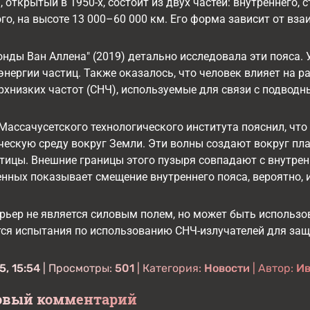
 открытый в 1950-х, состоит из двух частей: внутреннего, 
го, на высоте 13 000–60 000 км. Его форма зависит от вз
нды Ван Аллена" (2019) детально исследовала эти пояса. 
энергии частиц. Также оказалось, что человек влияет на р
хнизких частот (СНЧ), используемые для связи с подвод
Массачусетского технологического института пояснил, чт
ескую среду вокруг Земли. Эти волны создают вокруг пл
тицы. Внешние границы этого пузыря совпадают с внутре
енных показывает смещение внутреннего пояса, вероятно, 
арьер не является силовым полем, но может быть использо
ся испытания по использованию СНЧ-излучателей для защ
, 15:54
| Просмотры:
501
| Категория:
Новости
| Автор:
Ив
овый комментарий