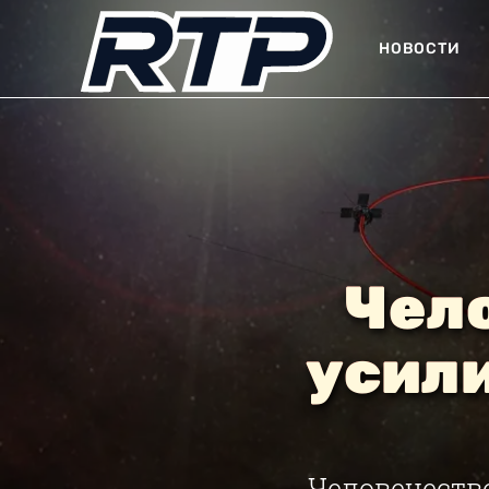
НОВОСТИ
Чел
усил
Человечеств