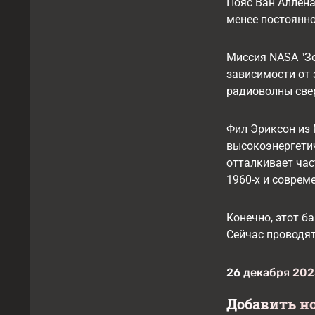
Пояс Ван Аллена,
менее постоянно
Миссия NАSА "Зо
зависимости от 
радиоволны свер
Фил Эриксон из 
высокоэнергетич
отталкивает час
1960-х и соврем
Конечно, этот б
Сейчас проводят
26 декабря 2025
Добавить н