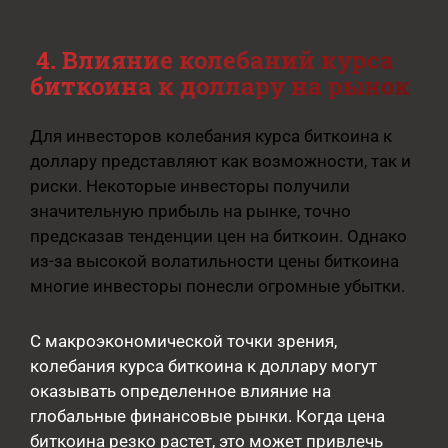
4. Влияние колебаний курса
биткоина к доллару на рынок
Для инвесторов колебания курса биткоина к
доллару представляют как возможности, так и
риски. Некоторые инвесторы получили
значительную прибыль на рынке, точно
предсказав тенденции цен на биткоин. Однако
из-за высокой волатильности цены биткоина
многие инвесторы понесли огромные убытки.
С макроэкономической точки зрения,
колебания курса биткоина к доллару могут
оказывать определенное влияние на
глобальные финансовые рынки. Когда цена
биткоина резко растет, это может привлечь