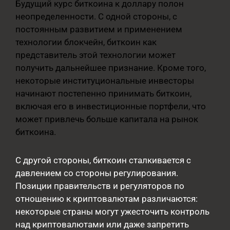
Будущий курс биткоина к доллару полон
неопределенности. С одной стороны, с
постоянным развитием и применением
технологии блокчейн, биткоин как
представитель этой технологии может
получить дальнейшее признание. Кроме того,
некоторые институциональные инвесторы
начинают постепенно принимать биткоин,
включая его в инвестиционные портфели, что
может привлечь больше капитала на рынок
биткоина.
С другой стороны, биткоин сталкивается с
давлением со стороны регулирования.
Позиции правительств и регуляторов по
отношению к криптовалютам различаются:
некоторые страны могут ужесточить контроль
над криптовалютами или даже запретить