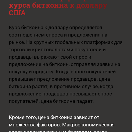
курса биткоина к доллару
США
Курс биткоина к доллару определяется
соотношением спроса и предложения на
рынке. На крупных глобальных платформах для
торговли криптовалютами покупатели и
продавцы выражают свой спрос и
предложение на биткоин, отправляя заявки на
покупку и продажу. Когда спрос покупателей
превышает предложение продавцов, цена
биткоина растет; в противном случае, когда
предложение продавцов превышает спрос
покупателей, цена биткоина падает.
Кроме того, цена биткоина зависит от
множества факторов. Макроэкономическая