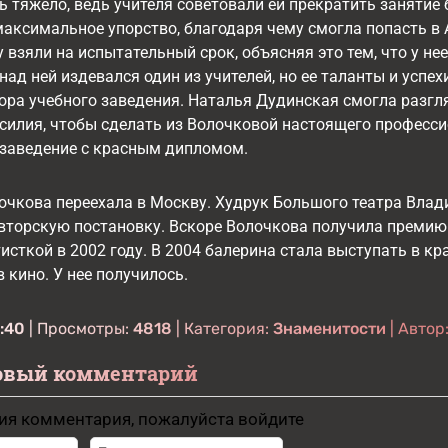
ь тяжело, ведь учителя советовали ей прекратить занятие б
аксимальное упорство, благодаря чему смогла попасть в 
 взяли на испытательный срок, объясняя это тем, что у нее
над ней издевался один из учителей, но ее таланты и усп
ора учебного заведения. Наталья Дудинская смогла разгляд
силия, чтобы сделать из Волочковой настоящего профессио
 заведение с красным дипломом.
лочкова переехала в Москву. Худрук Большого театра Вла
авторскую постановку. Вскоре Волочкова получила премию
исткой в 2002 году. В 2004 балерина стала выступать в кр
 кино. У нее получилось.
:40
| Просмотры:
4818
| Категория:
Знаменитости
| Автор
овый комментарий
ия комментария, пожалуйста войдите