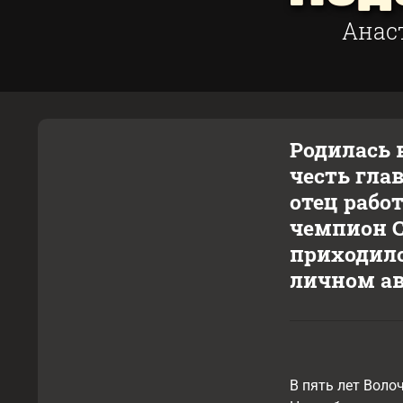
Анас
Родилась в
честь гла
отец рабо
чемпион С
приходило
личном ав
В пять лет Воло