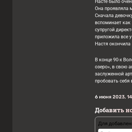
Насте было очен
Она проявляла м
Сначала девочку
вспоминает как 
супругой директ
приложила все у
Настя окончила
В конце 90-х Во
озеро», в свою 
заслуженной арт
пробовать себя в
6 июня 2023, 14
Добавить н
Для добавлен