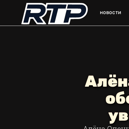
НОВОСТИ
Алён
об
ув
Алёна Опенч