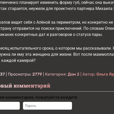
енченко планирует изменить форму губ, сейчас она выка
 так старается, неужели для проектного партнера Михаила
озлов видит себя с Алёной за периметром, но конкретно не 
страну отправится на поиски приключений. По словам Опен
никаких конкретных дат и разговоров о статусе пары.
есяц испытательного срока, о котором мы рассказывали. 
нужна ли ему эта женщина для жизни. Вот после маммоплас
д каждой камерой?
:37
| Просмотры:
2779
| Категория:
Дом 2
| Автор:
Ольга Я
овый комментарий
ия комментария, пожалуйста войдите