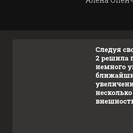
Следуя св
2 решила п
немного у
ближайшие
увеличени
несколько
внешност