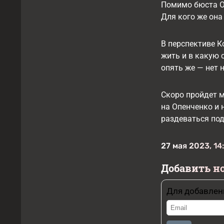
Помимо бюста Оп
Для кого же она
В перспективе К
жить и в какую 
опять же — нет 
Скоро пройдет м
на Опенченко и 
раздеваться по
27 мая 2023, 14
Добавить н
Для добавлен