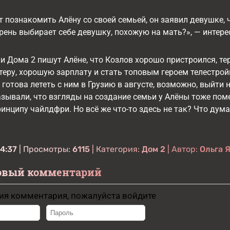
 познакомить Алёну со своей семьей, он заявил девушке, 
арень выбирает себе девушку, похожую на мать?», — интере
и Дома 2 пишут Алёне, что Козлов хорошо пристроился, те
теру, хорошую зарплату и стать топовым героем телестрой
 готова лететь с ним в Грузию в августе, возможно, выйти 
зывали, что взгляды на создание семьи у Алёны тоже поме
ринципу чайлдфри. Но всё же что-то здесь не так? Что дум
4:37
| Просмотры:
6115
| Категория:
Дом 2
| Автор:
Ольга 
овый комментарий
ия комментария, пожалуйста войдите