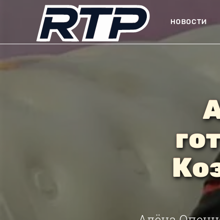
НОВОСТИ
А
го
Коз
Алёна Опенч