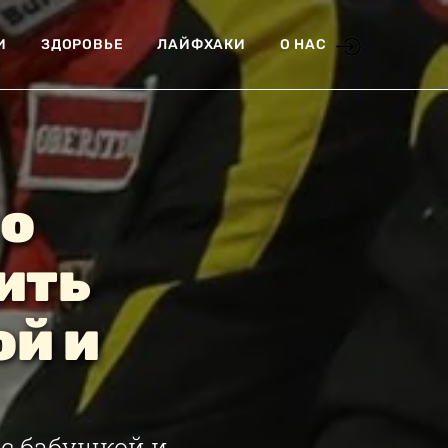
И
ЗДОРОВЬЕ
ЛАЙФХАКИ
О НАС
ко
ить
ой и
с бабушкой и