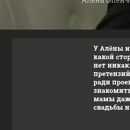
У Алёны и
какой сто
нет никак
претензий
ради прое
знакомить
мамы даже
свадьбы н