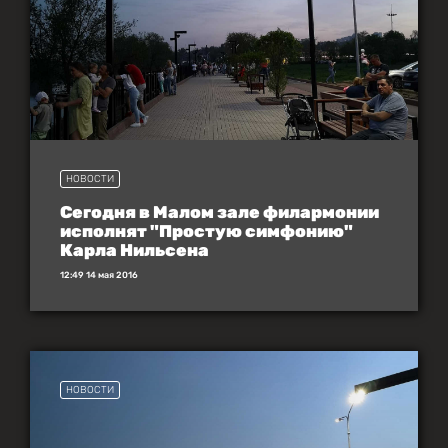
НОВОСТИ
Сегодня в Малом зале филармонии
исполнят "Простую симфонию"
Карла Нильсена
12:49 14 мая 2016
НОВОСТИ